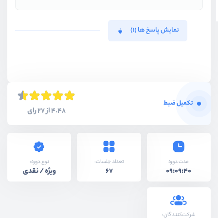
نمایش پاسخ ها (1)
تکمیل ضبط
4.48 از 27 رای
نوع دوره:
مدت دوره
تعداد جلسات:
ویژه / نقدی
67
09:09:40
شرکت‌کنندگان: