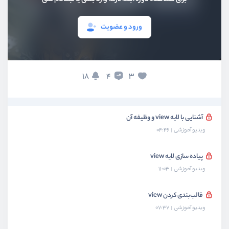
بخش دوم
ساختار فریمورک
ورود و عضویت
بخش سوم
ساخت لایه Route
بخش چهارم
پیاده سازی لایه controller
18
3
4
بخش پنجم
پیاده‌سازی لایه view
آشنایی با لایه view و وظیفه آن
ویدیو آموزشی
04:46
پیاده سازی لایه view
ویدیو آموزشی
11:03
قالب‌بندی کردن view
ویدیو آموزشی
07:37