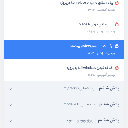
پیاده سازی template engine در پروژه
ویدیو آموزشی
13:06
قالب بندی کردن با blade
ویدیو آموزشی
06:39
برگشت مستقم view از روت‌ها
ویدیو آموزشی
06:56
اضافه کردن tailwindcss به پروژه
ویدیو آموزشی
10:25
بخش ششم
پیاده‌سازی migration
بخش هفتم
پیاده‌سازی لایه model
بخش هشتم
پروژه ورود و عضویت