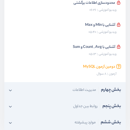
محدودسازی اطلاعات برگشتی
ویدیو آموزشی
06:26
آشنایی با Min و Max
ویدیو آموزشی
05:40
آشنایی با Count , Avg و Sum
ویدیو آموزشی
05:13
دومین آزمون MySQL
آزمون
8 سوال
بخش چهارم
مدیریت اطلاعات
بخش پنجم
روابط بین جداول
بخش ششم
موارد پیشرفته