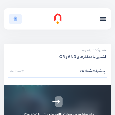
برگشت به دوره
آشنایی با عملگرهای AND و OR
پیشرفت شما:
٪0
0/61 جلسه
بخش اول
قدم ابتدایی
بخش دوم
کار با جداول
برای مشاهده دوره ابتدا لازمه وارد بشی یا ثبت‌نام کنی