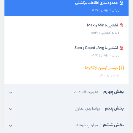
محدودسازی اطلاعات برگشتی
ویدیو آموزشی
06:26
آشنایی با Min و Max
ویدیو آموزشی
05:40
آشنایی با Count , Avg و Sum
ویدیو آموزشی
05:13
دومین آزمون MySQL
آزمون
8 سوال
بخش چهارم
مدیریت اطلاعات
بخش پنجم
روابط بین جداول
بخش ششم
موارد پیشرفته