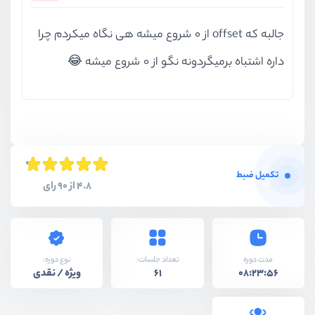
جالبه که offset از 0 شروع میشه هی نگاه میکردم چرا
داره اشتباه برمیگردونه نگو از 0 شروع میشه 😂
تکمیل ضبط
4.8 از 90 رای
نوع دوره:
مدت دوره
تعداد جلسات:
ویژه / نقدی
61
08:23:56