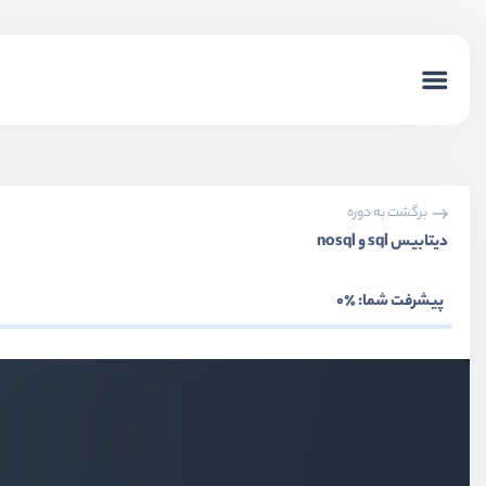
برگشت به دوره
دیتابیس sql و nosql
پیشرفت شما:
٪0