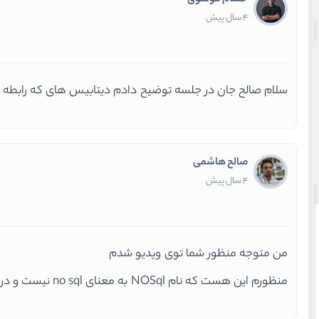
حسام موسوی
4 سال پیش
سلام صالح جان در جلسه توضیح دادم دیتابیس های که رابطه ای نیستند رو 
صالح هاشمی
4 سال پیش
من متوجه منظور شما توی ویدیو شدم
منظورم این هست که نام NOSql به معنای no sql نیست و در واقع اون no ابتدا مخفف Not Only هست