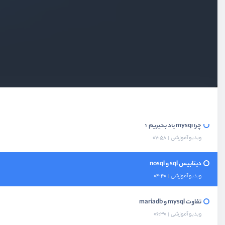
بخش اول
قدم ابتدایی
معرفی دوره
ویدیو آموزشی
02:08
چرا mysql یاد بگیریم ؟
ویدیو آموزشی
07:58
دیتابیس sql و nosql
ویدیو آموزشی
04:40
تفاوت mysql و mariadb
ویدیو آموزشی
06:30