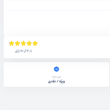
4.8 از 90 رای
نوع دوره:
ویژه / نقدی