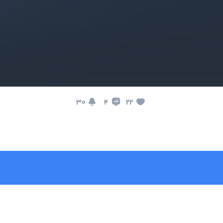
30
22
4