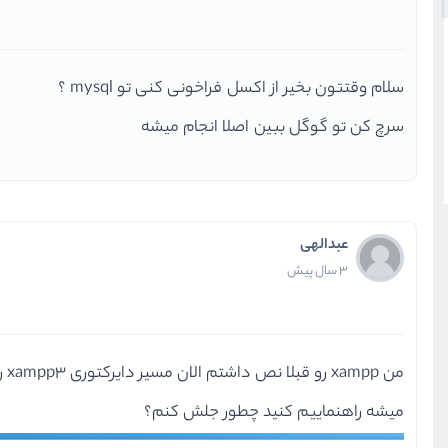
سلام وقتتون بخیر از اکسل فراخونی کنی تو mysql ؟
سرچ کن تو گوگل ببین اصلا انجام میشه
عبدالهی
3 سال پیش
من xampp رو قبلا نص داشتم الان مسیر دایرکتوری xampp3 رو تو path کپی کردم اما این خطا رو میده
میشه راهنماییم کنید چطور جلش کنم؟