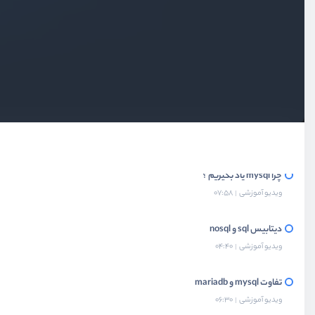
بخش اول
قدم ابتدایی
معرفی دوره
ویدیو آموزشی
02:08
چرا mysql یاد بگیریم ؟
ویدیو آموزشی
07:58
دیتابیس sql و nosql
ویدیو آموزشی
04:40
تفاوت mysql و mariadb
ویدیو آموزشی
06:30