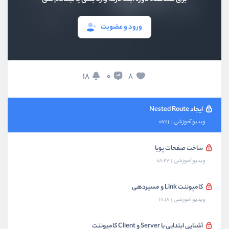
ویدیو آموزشی
07:24
ورود و عضویت
آشنایی با مفهوم File-Based Routing
ویدیو آموزشی
06:21
ایجاد صفحات مختلف
18
8
0
ویدیو آموزشی
04:37
ایجاد Nested Route
ویدیو آموزشی
07:11
ساخت صفحات پویا
ویدیو آموزشی
08:27
کامپوننت Link و مسیردهی
ویدیو آموزشی
10:18
آشنایی ابتدایی با Server و Client کامپوننت