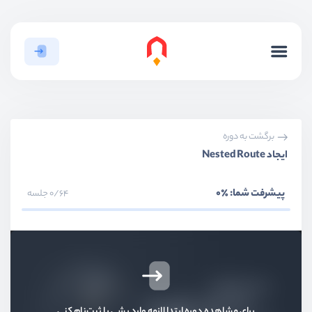
برگشت به دوره
ایجاد Nested Route
بخش اول
معرفی
پیشرفت شما:
٪0
0/64 جلسه
بخش دوم
روش App Router
نصب و راه‌اندازی پروژه next.js
ویدیو آموزشی
07:32
بررسی ساختار و پوشه‌بندی
برای مشاهده دوره ابتدا لازمه وارد بشی یا ثبت‌نام کنی