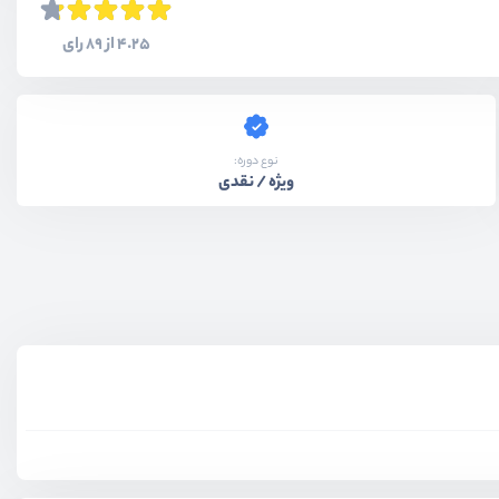
4.25 از 89 رای
نوع دوره:
ویژه / نقدی