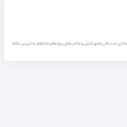
لاقمندان حوزه برنامه نویسی میدیم در همه این مدت الان عاشق کدزنی و چالش‌های پروژه‌های مختلفم. به تدریس علاقه