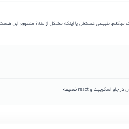
رک میکنم. طبیعی هستش یا اینکه مشکل از منه؟ منظورم این هست 
اسکریپت و react ضعیفه