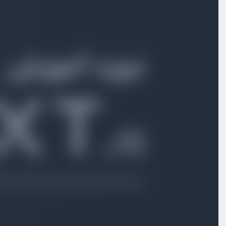
ایجاد Nested Route
ویدیو آموزشی
07:11
ساخت صفحات پویا
ویدیو آموزشی
08:27
کامپوننت Link و مسیردهی
ویدیو آموزشی
10:18
آشنایی ابتدایی با Server و Client کامپوننت
ویدیو آموزشی
05:36
هوک useRouter و مسیردهی
ویدیو آموزشی
06:43
تابع redirect و مسیردهی
ویدیو آموزشی
04:55