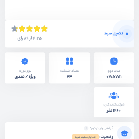
تکمیل ضبط
4.25 از 89 رای
نوع دوره:
مدت دوره
تعداد جلسات:
ویژه / نقدی
64
07:57:11
شرکت‌کنندگان:
1260 نفر
گواهی پایان دوره
وضعیت:
ابتدا وارد سایت شوید