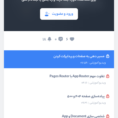
ویدیو آموزشی
07:40
ورود و عضویت
ساخت صفحات پویا
ویدیو آموزشی
05:44
آشنایی با Catch All Route
18
6
0
ویدیو آموزشی
06:04
مسیر دهی به صفحات و ریدایرکت کردن
ویدیو آموزشی
07:59
تفاوت مهم App Router با Pages Router
ویدیو آموزشی
04:16
پیاده‌سازی صفحه 404 و 500
ویدیو آموزشی
09:31
شخصی سازی Document و App