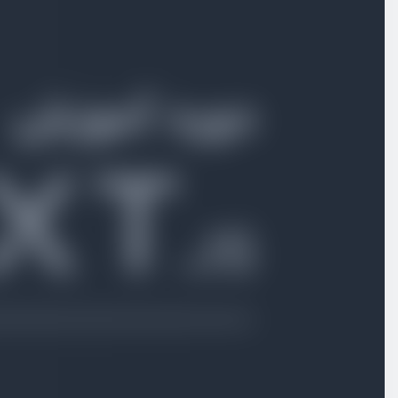
نکته مهم در مورد روش Pages
ویدیو آموزشی
04:41
نصب و راه‌اندازی پروژه next.js
ویدیو آموزشی
09:05
ایجاد صفحات مختلف و Nested Route
ویدیو آموزشی
07:40
ساخت صفحات پویا
ویدیو آموزشی
05:44
آشنایی با Catch All Route
ویدیو آموزشی
06:04
مسیر دهی به صفحات و ریدایرکت کردن