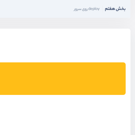
بخش هفتم
deploy روی سرور