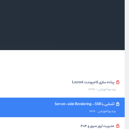
ویدیو آموزشی
07:59
تفاوت مهم App Router با Pages Router
ویدیو آموزشی
04:16
پیاده‌سازی صفحه 404 و 500
ویدیو آموزشی
09:31
شخصی سازی Document و App
ویدیو آموزشی
06:30
پیاده سازی کامپوننت Layout
ویدیو آموزشی
13:40
آشنایی با Server-side Rendering - SSR
ویدیو آموزشی
09:16
مدیریت ارور سرور و ۴۰۴