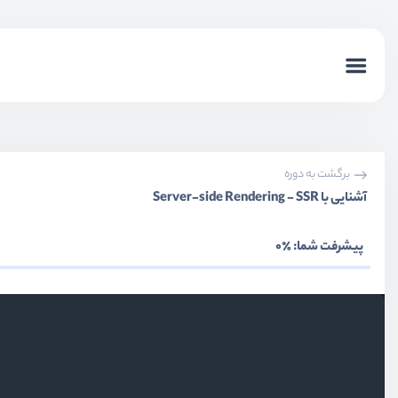
برگشت به دوره
آشنایی با Server-side Rendering - SSR
پیشرفت شما:
٪0
بخش اول
معرفی
بخش دوم
روش App Router
بخش سوم
روش Page Router