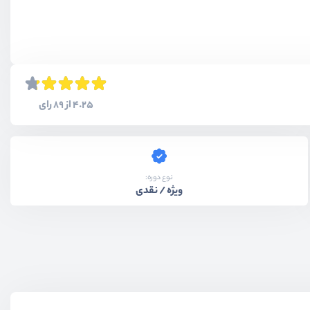
4.25 از 89 رای
نوع دوره:
ویژه / نقدی