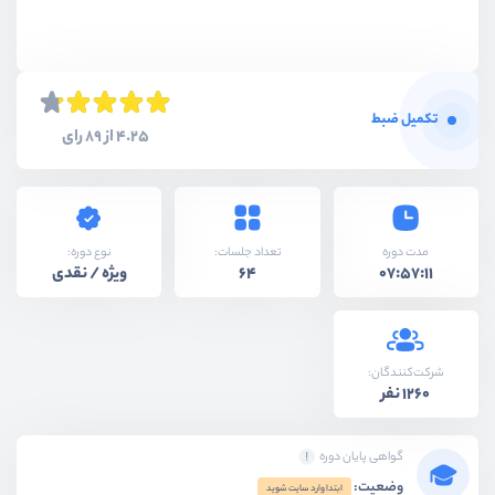
تکمیل ضبط
4.25 از 89 رای
نوع دوره:
مدت دوره
تعداد جلسات:
ویژه / نقدی
64
07:57:11
شرکت‌کنندگان:
1260 نفر
گواهی پایان دوره
وضعیت:
ابتدا وارد سایت شوید