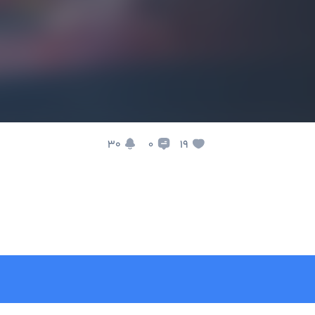
30
19
0