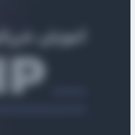
بخش سوم
کار با PDO
بخش چهارم
ارث بری و سطوح دسترسی
بخش پنجم
متدهای جادویی، زنجیره ای و static
بخش ششم
مفاهیم پیشرفته
آشنایی با namespace
ویدیو آموزشی
10:29
فراخوانی خودکار کلاس ها
ویدیو آموزشی
17:53
پیاده سازی autoload در پروژه شخصی
ویدیو آموزشی
15:47