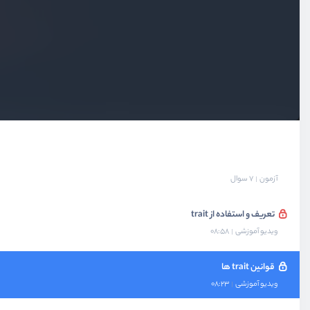
آشنایی با اینترفیس
ویدیو آموزشی
11:57
پیاده سازی کلاس Request
ویدیو آموزشی
13:02
تعریف abstract class
ویدیو آموزشی
07:11
آزمون اول سطح آشنایی با مفاهیم پیشرفته
آزمون
7 سوال
تعریف و استفاده از trait
ویدیو آموزشی
08:58
قوانین trait ها
ویدیو آموزشی
08:23