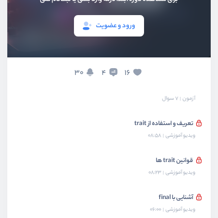
پیاده سازی کلاس Request
ورود و عضویت
ویدیو آموزشی
13:02
تعریف abstract class
ویدیو آموزشی
07:11
30
16
4
آزمون اول سطح آشنایی با مفاهیم پیشرفته
آزمون
7 سوال
تعریف و استفاده از trait
ویدیو آموزشی
08:58
قوانین trait ها
ویدیو آموزشی
08:23
آشنایی با final
ویدیو آموزشی
06:00