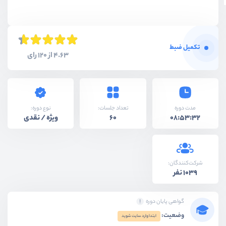
تکمیل ضبط
4.63 از 120 رای
نوع دوره:
مدت دوره
تعداد جلسات:
ویژه / نقدی
60
08:53:32
شرکت‌کنندگان:
1039 نفر
گواهی پایان دوره
وضعیت:
ابتدا وارد سایت شوید