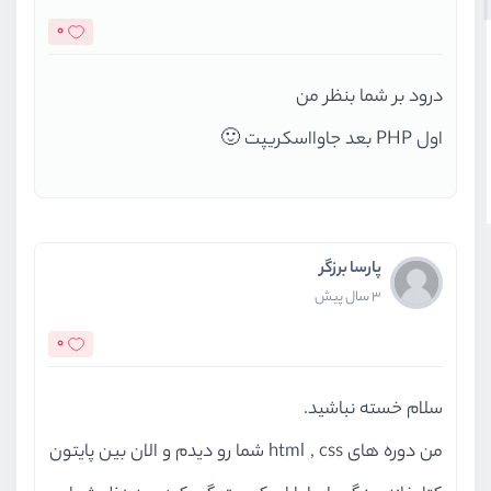
0
درود بر شما بنظر من
اول PHP بعد جاوااسکریپت 🙂
پارسا برزگر
3 سال پیش
0
سلام خسته نباشید.
من دوره های html , css شما رو دیدم و الان بین پایتون