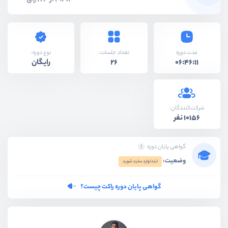
4.48 از 173 رای
نوع دوره:
مدت دوره
تعداد جلسات:
رایگان
26
06:46:11
شرکت‌کنندگان:
10156 نفر
گواهی پایان دوره
وضعیت:
ابتدا وارد سایت شوید
گواهی پایان دوره راکت چیست؟