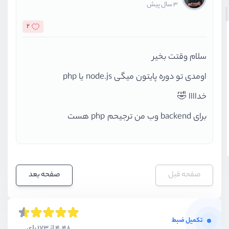
3 سال پیش
2
سلام وقتت بخیر
اومدی تو دوره پایتون میگی node.js یا php
خداااا 🤣
برای backend وب من ترجیحم php هست
صفحه قبل
صفحه بعد
تکمیل ضبط