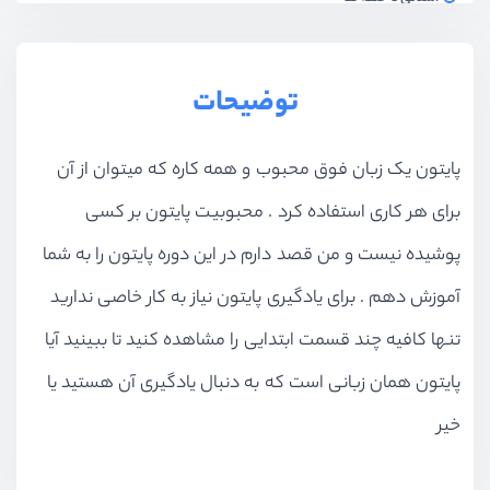
ویدیو آموزشی
19:11
آشنایی با توابع
توضیحات
ویدیو آموزشی
23:57
آشنایی با Module ها
پایتون یک زبان فوق محبوب و همه کاره که میتوان از آن
ویدیو آموزشی
10:53
برای هر کاری استفاده کرد . محبوبیت پایتون بر کسی
مینی پروژه برنامه انتخاب پسورد
ویدیو آموزشی
23:42
پوشیده نیست و من قصد دارم در این دوره پایتون را به شما
کار با تاریخ و زمان
آموزش دهم . برای یادگیری پایتون نیاز به کار خاصی ندارید
ویدیو آموزشی
17:29
تنها کافیه چند قسمت ابتدایی را مشاهده کنید تا ببینید آیا
کار با فایل ها
پایتون همان زبانی است که به دنبال یادگیری آن هستید یا
ویدیو آموزشی
13:52
خیر
مدیریت استثناها
ویدیو آموزشی
17:00