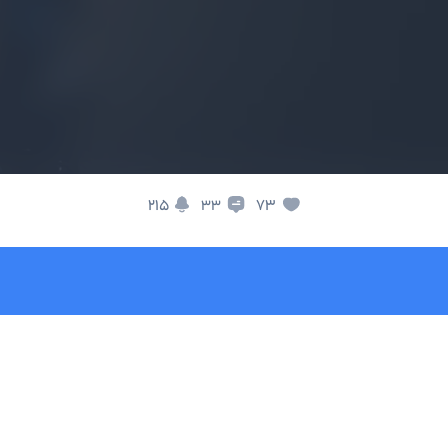
215
73
33