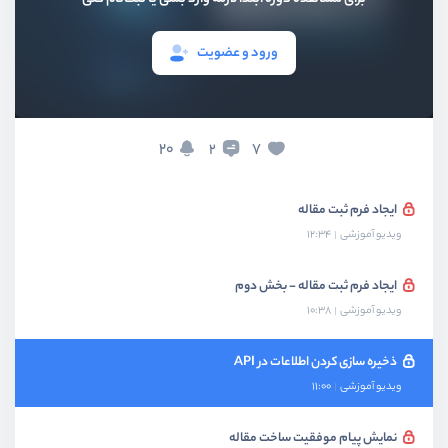
بخش چهارم
پروژه Todo و Local Storage
ورود و عضویت
بخش پنجم
هوک‌ها و useRef
20
7
2
بخش ششم
فرم و api
ایجاد فرم ثبت مقاله
ویدیو آموزشی
12:34
ایجاد فرم ثبت مقاله - بخش دوم
ویدیو آموزشی
10:38
ذخیره سازی کردن اطلاعات در API
ویدیو آموزشی
11:00
نمایش پیام موفقیت ساخت مقاله