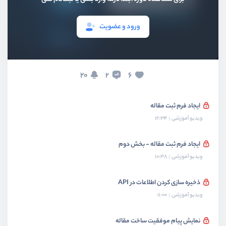
بخش چهارم
پروژه Todo و Local Storage
ورود و عضویت
بخش پنجم
هوک‌ها و useRef
20
6
2
بخش ششم
فرم و api
ایجاد فرم ثبت مقاله
ویدیو آموزشی
12:34
ایجاد فرم ثبت مقاله - بخش دوم
ویدیو آموزشی
10:38
ذخیره سازی کردن اطلاعات در API
ویدیو آموزشی
11:00
نمایش پیام موفقیت ساخت مقاله