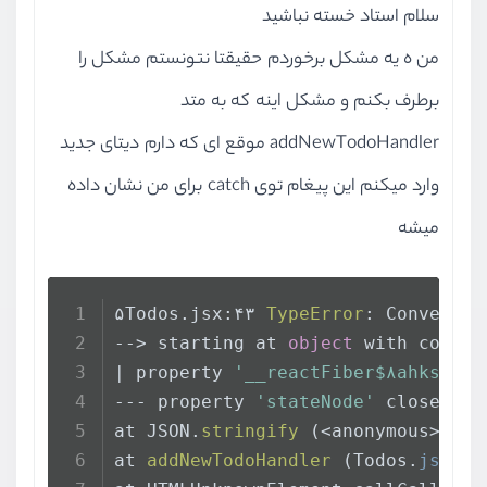
سلام استاد خسته نباشید
من ه یه مشکل برخوردم حقیقتا نتونستم مشکل را
برطرف بکنم و مشکل اینه که به متد
addNewTodoHandler موقع ای که دارم دیتای جدید
وارد میکنم این پیغام توی catch برای من نشان داده
میشه
۵Todos.jsx:۴۳ 
TypeError
: Convertin
--> starting at 
object
 with constr
| property 
'__reactFiber$۸ahksw۴cq
--- property 
'stateNode'
 closes th
at JSON.
stringify
 (<anonymous>)
at 
addNewTodoHandler
 (Todos.
jsx
:۳۴