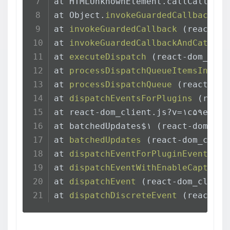
at HTMLUnknownElement.callCallback
at Object.
invokeGuardedCallbackDev
at 
invokeGuardedCallback
 (react-do
at 
invokeGuardedCallbackAndCatchFi
at 
executeDispatch
 (react-dom_clie
at 
processDispatchQueueItemsInOrde
at 
processDispatchQueue
 (react-dom
at 
dispatchEventsForPlugins
 (react
at react-dom_client.js?v=۱c۵۹e۱dc:
at batchedUpdates$۱ (react-dom_cli
at 
batchedUpdates
 (react-dom_clien
at 
dispatchEventForPluginEventSyst
at 
dispatchEventWithEnableCaptureP
at 
dispatchEvent
 (react-dom_client
at 
dispatchDiscreteEvent
 (react-do