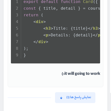
export
default
function
Card
(
{ cour
const
 { title, detail } = course;
return
 (
<
div
>
<
h3
>
Title: {title}
</
h3
>
<
p
>
Details: {detail}
</
p
>
</
div
>
);
}
it will going to work:)
نمایش پاسخ ها (1)