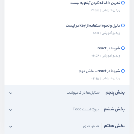
تمرین : اضافه کردن آیتم به لیست
ویدیو آموزشی
07:55
دلیل و نحوه استفاده از key در لیست
ویدیو آموزشی
05:11
شروط در react
ویدیو آموزشی
06:52
شروط در react - بخش دوم
ویدیو آموزشی
03:15
بخش پنجم
استایل‌ها در کامپوننت‌
بخش ششم
پروژه لیست Todo
بخش هفتم
قدم بعدی