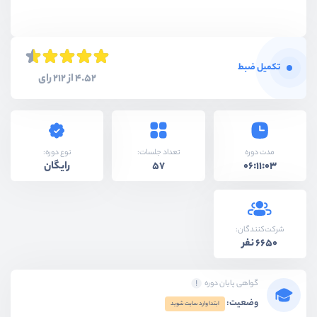
تکمیل ضبط
4.52 از 212 رای
نوع دوره:
مدت دوره
تعداد جلسات:
رایگان
57
06:11:03
شرکت‌کنندگان:
6650 نفر
گواهی پایان دوره
وضعیت:
ابتدا وارد سایت شوید