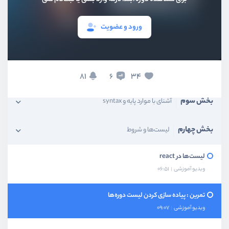
ورود و عضویت
بخش اول
آشنایی و معرفی
بخش دوم
نصب و راه‌اندازی
81
34
6
بخش سوم
آشنای با موارد پایه و syntax
بخش چهارم
لیست‌ها و شروط
لیست‌ها در react
ویدیو آموزشی
06:51
تمرین : پیاده سازی کردن لیست دوره‌ها
ویدیو آموزشی
09:07