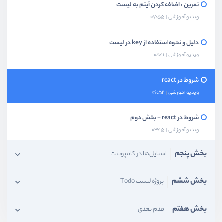
تمرین : اضافه کردن آیتم به لیست
ویدیو آموزشی
07:55
دلیل و نحوه استفاده از key در لیست
ویدیو آموزشی
05:11
شروط در react
ویدیو آموزشی
06:52
شروط در react - بخش دوم
ویدیو آموزشی
03:15
بخش پنجم
استایل‌ها در کامپوننت‌
بخش ششم
پروژه لیست Todo
بخش هفتم
قدم بعدی