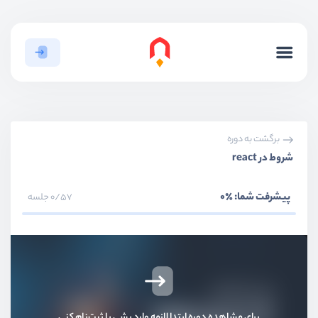
برگشت به دوره
شروط در react
پیشرفت شما:
٪0
0/57 جلسه
برای مشاهده دوره ابتدا لازمه وارد بشی یا ثبت‌نام کنی