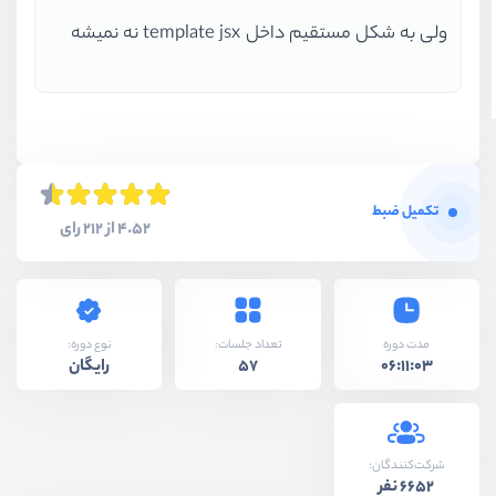
ولی به شکل مستقیم داخل template jsx نه نمیشه
تکمیل ضبط
4.52 از 212 رای
نوع دوره:
مدت دوره
تعداد جلسات:
رایگان
57
06:11:03
شرکت‌کنندگان:
6652 نفر