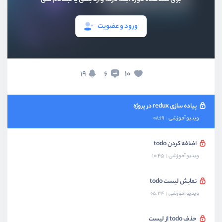
بخش دوم
پیاده سازی redux
ورود و عضویت
بخش سوم
پروژه TodoList
پیاده سازی ظاهر پروژه todo
19
10
6
ویدیو آموزشی
06:52
پیاده سازی redux در پروژه
ویدیو آموزشی
08:19
اضافه کردن todo
ویدیو آموزشی
10:45
نمایش لیست todo
ویدیو آموزشی
05:34
حذف todo از لیست