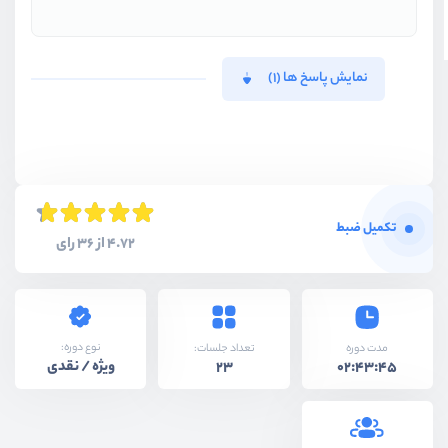
نمایش پاسخ ها (1)
تکمیل ضبط
4.72 از 36 رای
نوع دوره:
مدت دوره
تعداد جلسات:
ویژه / نقدی
23
02:43:45