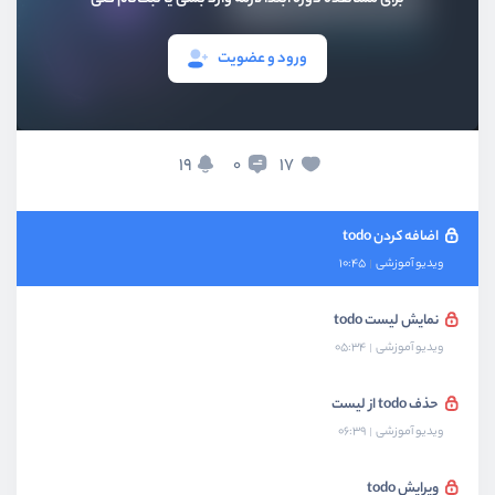
بخش سوم
پروژه TodoList
ورود و عضویت
پیاده سازی ظاهر پروژه todo
ویدیو آموزشی
06:52
پیاده سازی redux در پروژه
19
17
0
ویدیو آموزشی
08:19
اضافه کردن todo
ویدیو آموزشی
10:45
نمایش لیست todo
ویدیو آموزشی
05:34
حذف todo از لیست
ویدیو آموزشی
06:39
ویرایش todo