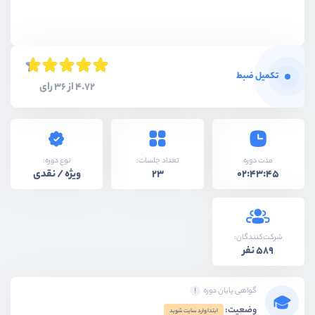
تکمیل ضبط
4.72 از 36 رای
نوع دوره:
مدت دوره
تعداد جلسات:
ویژه / نقدی
23
02:43:45
شرکت‌کنندگان:
589 نفر
گواهی پایان دوره
وضعیت:
ابتدا وارد سایت شوید