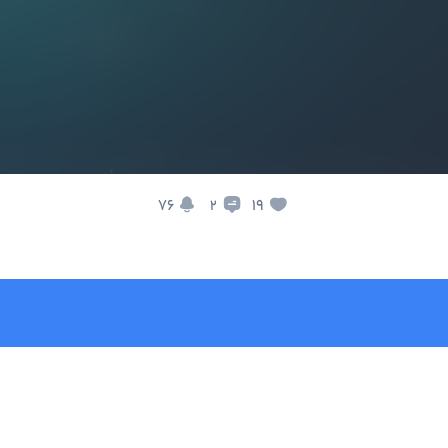
76
19
2