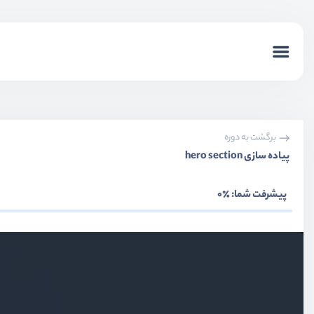
برگشت به دوره
پیاده سازی hero section
پیشرفت شما:
٪0