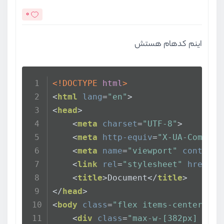
0
اینم کدهام هستش
<!DOCTYPE 
html
>
<
html
lang
=
"en"
>
<
head
>
<
meta
charset
=
"UTF-8"
>
<
meta
http-equiv
=
"X-UA-Compati
<
meta
name
=
"viewport"
content
=
<
link
rel
=
"stylesheet"
href
=
".
<
title
>
Document
</
title
>
</
head
>
<
body
class
=
"flex items-center jus
<
div
class
=
"max-w-[382px] roun