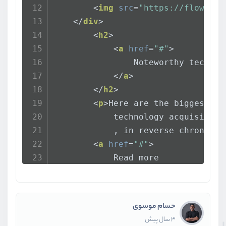
<
img
src
=
"https://flowbite
</
div
>
<
h2
>
<
a
href
=
"#"
>
                Noteworthy technol
</
a
>
</
h2
>
<
p
>
Here are the biggest en
            technology acquisition
            , in reverse chronolog
<
a
href
=
"#"
>
            Read more
<
svg
xmlns
=
"http://www
<
path
stroke-linec
</
svg
>
حسام موسوی
</
a
>
3 سال پیش
</
body
>