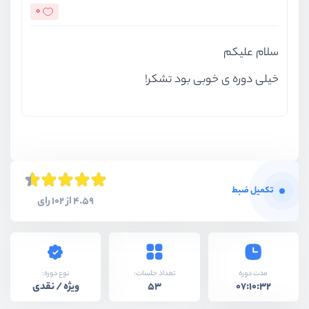
0
سلام علیکم
خیلی دوره ی خوبی بود تشکر!
تکمیل ضبط
4.59 از 102 رای
نوع دوره:
مدت دوره
تعداد جلسات:
ویژه / نقدی
53
07:10:32