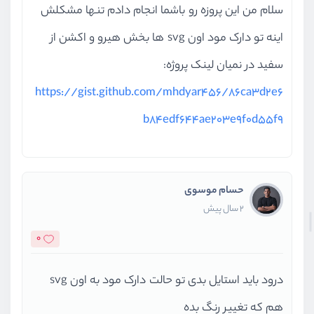
سلام من این پروزه رو باشما انجام دادم تنها مشکلش
اینه تو دارک مود اون svg ها بخش هیرو و اکشن از
سفید در نمیان لینک پروژه:
https://gist.github.com/mhdyar456/86ca3d2e6
b84edf644ae203e9f0d55f9
حسام موسوی
2 سال پیش
0
درود باید استایل بدی تو حالت دارک مود به اون svg
هم که تغییر رنگ بده