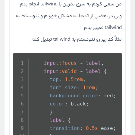
من سعی کردم یه سری تمرین با tailwind انجام بدم
ولی در بعضی از کدها به مشکل خوردم و نتونستم به
tailwind تغییر بدم
مثلاً کد زیر رو نتونستم به tailwind تبدیل کنم
input
:focus
 ~ 
label
,
input
:valid
 ~ 
label
 {
top
: 
1.5rem
;
font-size
: 
1rem
;
background-color
: red;
color
: black;
      }
label
 {
transition
: 
0.5s
 ease;