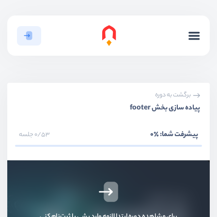
بخش اول
معرفی
برگشت به دوره
پیاده سازی بخش footer
بخش دوم
نصب و راه اندازی
پیشرفت شما:
٪0
0/53 جلسه
بخش سوم
آشنایی با مفاهیم پایه
بخش چهارم
پیاده سازی کامپوننت های کاربردی
بخش پنجم
پروژه Landing Page
برای مشاهده دوره ابتدا لازمه وارد بشی یا ثبت‌نام کنی