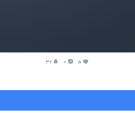
37
5
0