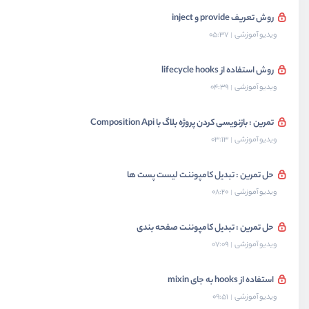
روش تعریف provide و inject
ویدیو آموزشی
05:37
روش استفاده از lifecycle hooks
ویدیو آموزشی
04:39
تمرین : بازنویسی کردن پروژه بلاگ با Composition Api
ویدیو آموزشی
03:13
حل تمرین : تبدیل کامپوننت لیست پست ها
ویدیو آموزشی
08:20
حل تمرین : تبدیل کامپوننت صفحه بندی
ویدیو آموزشی
07:09
استفاده از hooks به جای mixin
ویدیو آموزشی
09:51