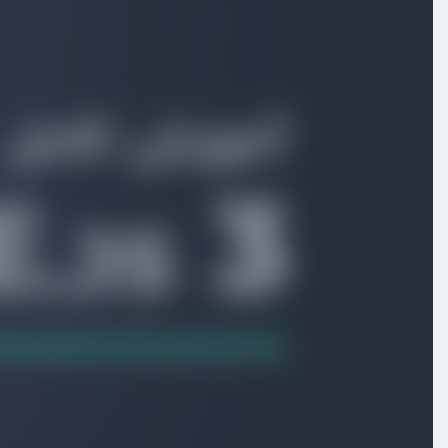
بخش هشتم
کامپوننت های در عمق
بخش نهم
آشنایی با Composition Api
composition api چیست ؟
ویدیو آموزشی
04:29
جایگزینی ref به جای data
ویدیو آموزشی
08:50
اطلاعات واکنشگرا با reactive
ویدیو آموزشی
10:07
جایگزینی method با توابع معمولی
ویدیو آموزشی
03:42