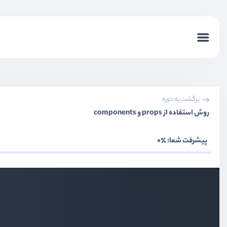
بخش اول
معرفی
بخش دوم
نصب و راه اندازی
برگشت به دوره
بخش سوم
روش استفاده از props و components
آشنایی با موارد پایه
پیشرفت شما:
٪0
بخش چهارم
لیست ها و شروط
بخش پنجم
کامپوننت ها و ارتباطات کامپوننت
بخش ششم
آشنایی با هسته vue
بخش هفتم
درخواست HTTP