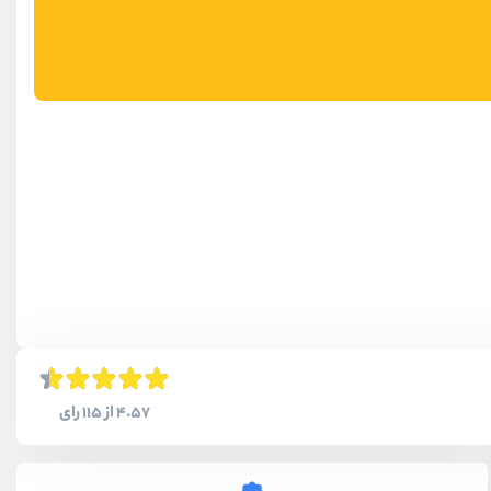
4.57 از 115 رای