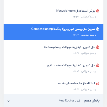
روش استفاده از lifecycle hooks
ویدیو آموزشی
04:39
تمرین : بازنویسی کردن پروژه بلاگ با Composition Api
ویدیو آموزشی
03:13
حل تمرین : تبدیل کامپوننت لیست پست ها
ویدیو آموزشی
08:20
حل تمرین : تبدیل کامپوننت صفحه بندی
ویدیو آموزشی
07:09
استفاده از hooks به جای mixin
ویدیو آموزشی
09:51
بخش دهم
کار با Vue Router