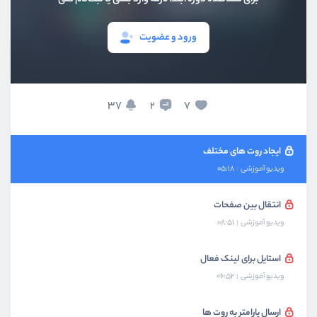
بخش دهم
کار با Vue Router
ورود و عضویت
روتینگ چیست و چرا به آن نیاز داریم ؟
ویدیو آموزشی
03:53
راه اندازی کردن Vue Router
37
7
2
ویدیو آموزشی
07:56
ایجاد روت های مختلف
ویدیو آموزشی
05:18
انتقال بین صفحات
ویدیو آموزشی
08:51
استایل برای لینک فعال
ویدیو آموزشی
06:52
ارسال پارامتر به روت ها