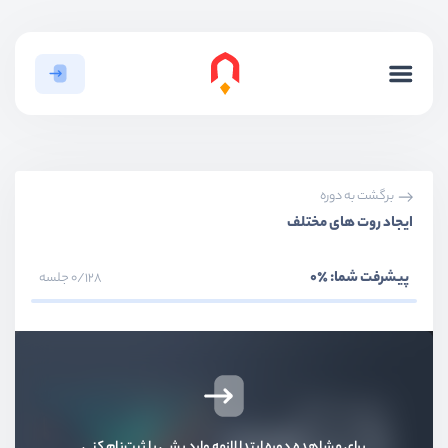
بخش دوم
نصب و راه اندازی
بخش سوم
آشنایی با موارد پایه
بخش چهارم
لیست ها و شروط
بخش پنجم
کامپوننت ها و ارتباطات کامپوننت
برگشت به دوره
ایجاد روت های مختلف
بخش ششم
آشنایی با هسته vue
پیشرفت شما:
٪0
0/128 جلسه
بخش هفتم
درخواست HTTP
بخش هشتم
کامپوننت های در عمق
بخش نهم
آشنایی با Composition Api
برای مشاهده دوره ابتدا لازمه وارد بشی یا ثبت‌نام کنی