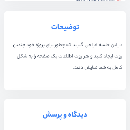
ارسال پارامتر به شکل props
ویدیو آموزشی
06:45
ارسال اطلاعات به شکل query
توضیحات
ویدیو آموزشی
05:38
در این جلسه فرا می گیرید که چطور برای پروژه خود چندین
پیاده سازی روت های تو در تو
ویدیو آموزشی
12:02
روت ایجاد کنید و هر روت اطلاعات یک صفحه را به شکل
محافظت از روت ها
کامل به شما نمایش دهد.
ویدیو آموزشی
09:56
ارسال metadata به روت ها
ویدیو آموزشی
09:06
هوک ها مربوط به روت ها
دیدگاه و پرسش
ویدیو آموزشی
09:04