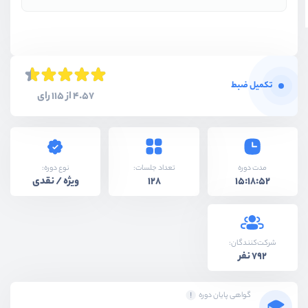
تکمیل ضبط
4.57 از 115 رای
نوع دوره:
مدت دوره
تعداد جلسات:
ویژه / نقدی
128
15:18:52
شرکت‌کنندگان:
792 نفر
گواهی پایان دوره