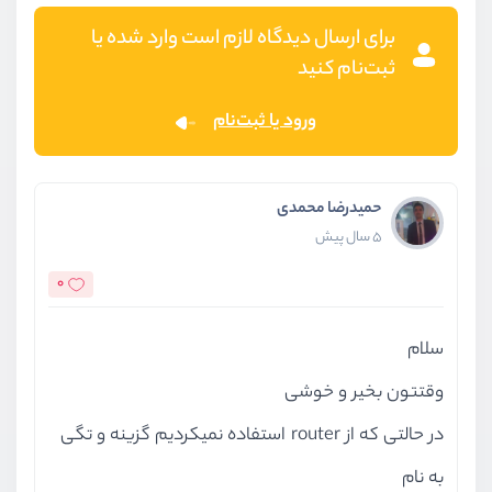
پیاده سازی Lazy Loading Route
برای ارسال دیدگاه لازم است وارد شده یا
ویدیو آموزشی
03:12
ثبت‌نام کنید
خروجی نهایی و آپلود بر روی هاست
ورود یا ثبت‌نام
ویدیو آموزشی
08:39
سخن پایانی
ویدیو آموزشی
04:38
حمیدرضا محمدی
5 سال پیش
0
سلام
وقتتون بخیر و خوشی
در حالتی که از router استفاده نمیکردیم گزینه و تگی
به نام