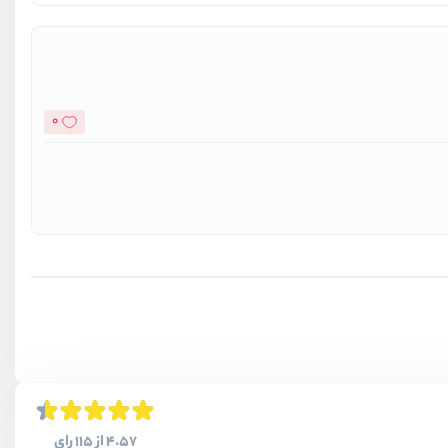
0
4.57 از 115 رای