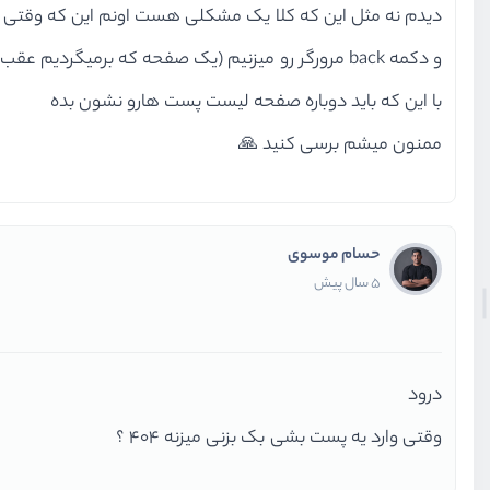
دیدم نه مثل این که کلا یک مشکلی هست اونم این که وقتی
و دکمه back مرورگر رو میزنیم (یک صفحه که برمیگردیم عقب) ارور 404 میده و صفحه 404 اعمال میشه
با این که باید دوباره صفحه لیست پست هارو نشون بده
ممنون میشم برسی کنید 🙏
حسام موسوی
5 سال پیش
درود
وقتی وارد یه پست بشی بک بزنی میزنه 404 ؟