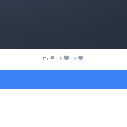
37
6
6