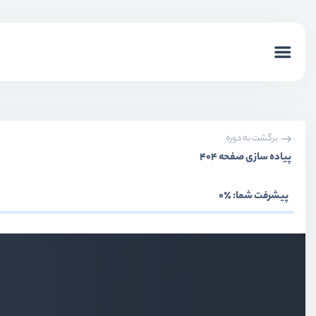
بخش سوم
آشنایی با موارد پایه
بخش چهارم
لیست ها و شروط
بخش پنجم
کامپوننت ها و ارتباطات کامپوننت
برگشت به دوره
بخش ششم
آشنایی با هسته vue
پیاده سازی صفحه 404
بخش هفتم
درخواست HTTP
پیشرفت شما:
٪0
بخش هشتم
کامپوننت های در عمق
بخش نهم
آشنایی با Composition Api
بخش دهم
کار با Vue Router