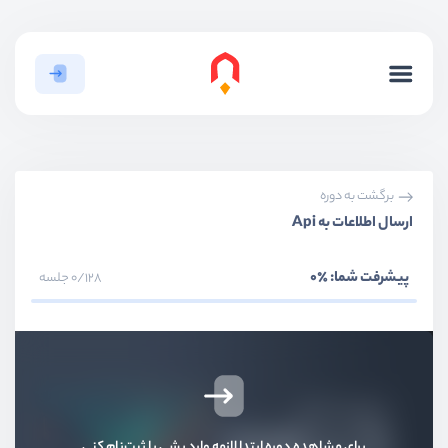
بخش اول
معرفی
بخش دوم
نصب و راه اندازی
برگشت به دوره
ارسال اطلاعات به Api
بخش سوم
آشنایی با موارد پایه
پیشرفت شما:
٪0
0/128 جلسه
بخش چهارم
لیست ها و شروط
بخش پنجم
کامپوننت ها و ارتباطات کامپوننت
بخش ششم
آشنایی با هسته vue
برای مشاهده دوره ابتدا لازمه وارد بشی یا ثبت‌نام کنی