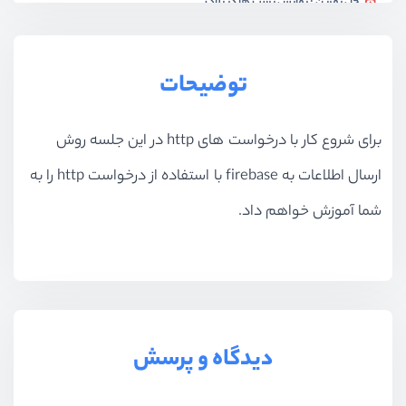
حل تمرین : نمایش پست ها در بلاگ
ویدیو آموزشی
16:50
پیاده سازی صفحه بندی پست ها
توضیحات
ویدیو آموزشی
11:43
برای شروع کار با درخواست های http در این جلسه روش
پیاده سازی تغییر صفحات در صفحه بندی
ویدیو آموزشی
10:25
ارسال اطلاعات به firebase با استفاده از درخواست http را به
حل مشکل نمایش تعداد صفحات در صفحه بندی
شما آموزش خواهم داد.
ویدیو آموزشی
10:17
بخش هشتم
کامپوننت های در عمق
بخش نهم
آشنایی با Composition Api
دیدگاه و پرسش
بخش دهم
کار با Vue Router