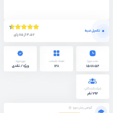
تکمیل ضبط
4.57 از 115 رای
نوع دوره:
مدت دوره
تعداد جلسات:
ویژه / نقدی
128
15:18:52
شرکت‌کنندگان:
792 نفر
گواهی پایان دوره