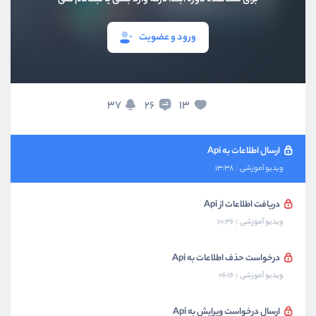
بخش هفتم
درخواست HTTP
ورود و عضویت
درخواست HTTP چیست ؟
ویدیو آموزشی
05:31
راه‌اندازی Firebase
37
13
26
ویدیو آموزشی
04:50
ارسال اطلاعات به Api
ویدیو آموزشی
13:38
دریافت اطلاعات از Api
ویدیو آموزشی
10:36
درخواست حذف اطلاعات به Api
ویدیو آموزشی
06:16
ارسال درخواست ویرایش به Api