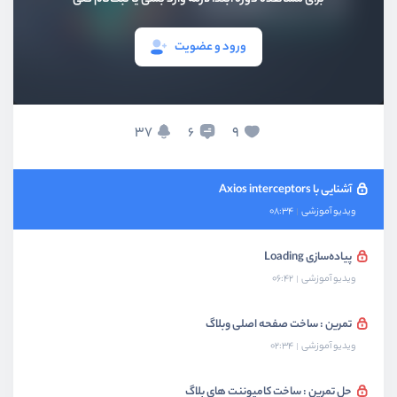
ویدیو آموزشی
06:16
ورود و عضویت
ارسال درخواست ویرایش به Api
ویدیو آموزشی
07:24
تنظیمات سراسری Axios
37
9
6
ویدیو آموزشی
08:55
آشنایی با Axios interceptors
ویدیو آموزشی
08:34
پیاده‌سازی Loading
ویدیو آموزشی
06:42
تمرین : ساخت صفحه اصلی وبلاگ
ویدیو آموزشی
02:34
حل تمرین : ساخت کامپوننت های بلاگ