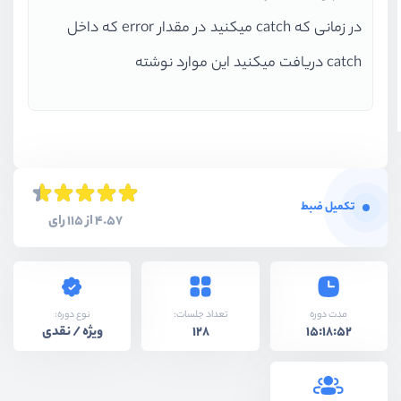
در زمانی که catch میکنید در مقدار error که داخل
catch دریافت میکنید این موارد نوشته
تکمیل ضبط
4.57 از 115 رای
نوع دوره:
مدت دوره
تعداد جلسات:
ویژه / نقدی
128
15:18:52