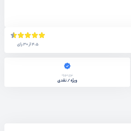
4.5 از 30 رای
نوع دوره:
ویژه / نقدی