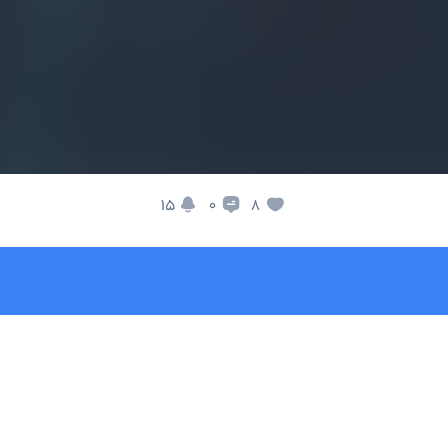
15
8
0