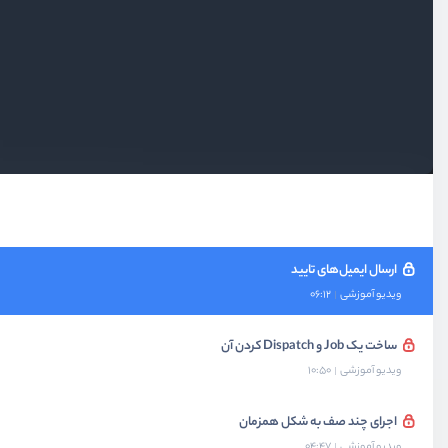
بخش اول
معرفی
بخش دوم
آشنایی با صف‌ها
بخش سوم
سناریو ارسال ایمیل تایید
ارسال ایمیل‌های تایید
ویدیو آموزشی
06:12
ساخت یک Job و Dispatch کردن آن
ویدیو آموزشی
10:50
اجرای چند صف به شکل همزمان
ویدیو آموزشی
04:47