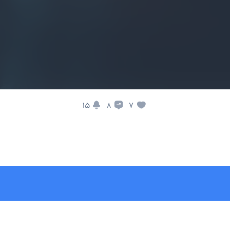
15
7
8