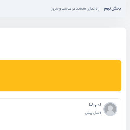
بخش نهم
راه اندازی queue در هاست و سرور
امیررضا
1 سال پیش