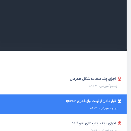
بخش دوم
آشنایی با صف‌ها
بخش سوم
سناریو ارسال ایمیل تایید
ارسال ایمیل‌های تایید
ویدیو آموزشی
06:12
ساخت یک Job و Dispatch کردن آن
ویدیو آموزشی
10:50
اجرای چند صف به شکل همزمان
ویدیو آموزشی
04:47
قرار دادن اولویت برای اجرای queue
ویدیو آموزشی
09:02
اجرای مجدد جاب های لغو شده
ویدیو آموزشی
07:29