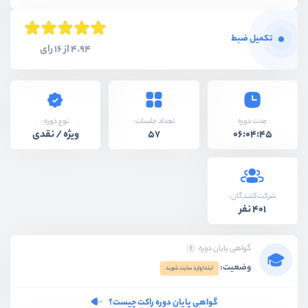
تکمیل ضبط
4.94 از 16 رای
نوع دوره:
مدت دوره
تعداد جلسات:
ویژه / نقدی
57
06:04:45
شرکت‌کنندگان:
401 نفر
گواهی پایان دوره
وضعیت:
ابتدا وارد سایت شوید
گواهی پایان دوره راکت چیست؟