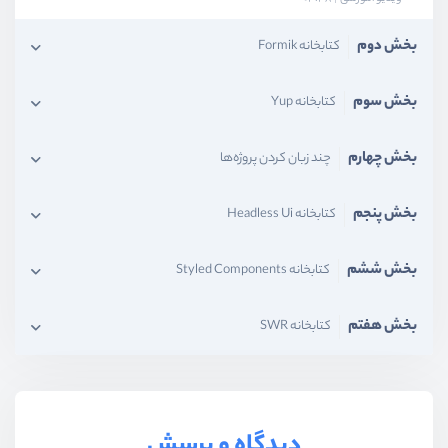
بخش دوم
کتابخانه Formik
بخش سوم
کتابخانه Yup
بخش چهارم
چند زبان کردن پروژه‌ها
بخش پنجم
کتابخانه Headless Ui
بخش ششم
کتابخانه Styled Components
بخش هفتم
کتابخانه SWR
دیدگاه و پرسش