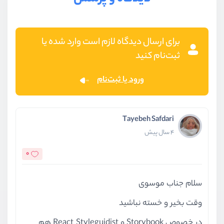
برای ارسال دیدگاه لازم است وارد شده یا
ثبت‌نام کنید
ورود یا ثبت‌نام
Tayebeh Safdari
4 سال پیش
0
سلام جناب موسوی
وقت بخیر و خسته نباشید
در خصوص Storybook و React Styleguidist هم