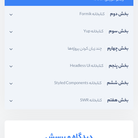
بخش دوم
کتابخانه Formik
بخش سوم
کتابخانه Yup
بخش چهارم
چند زبان کردن پروژه‌ها
بخش پنجم
کتابخانه Headless Ui
بخش ششم
کتابخانه Styled Components
بخش هفتم
کتابخانه SWR
دیدگاه و پرسش