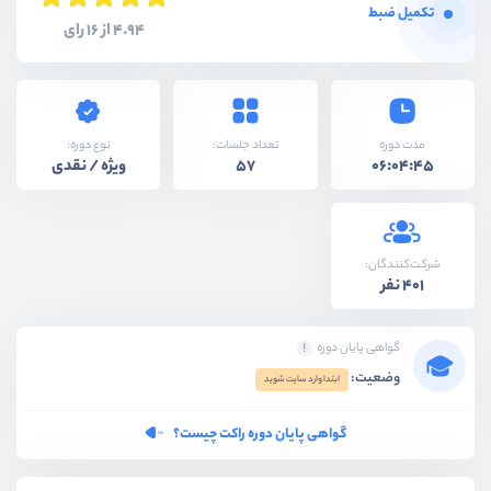
تکمیل ضبط
4.94 از 16 رای
نوع دوره:
مدت دوره
تعداد جلسات:
ویژه / نقدی
57
06:04:45
شرکت‌کنندگان:
401 نفر
گواهی پایان دوره
وضعیت:
ابتدا وارد سایت شوید
گواهی پایان دوره راکت چیست؟