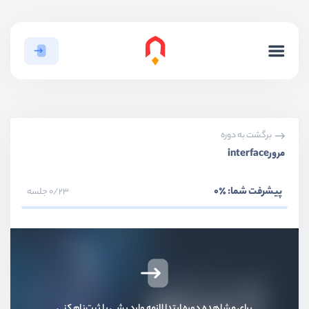
برگشت به دوره
مرورinterface
پیشرفت شما:
٪0
0/23 جلسه
برای مشاهده دوره ابتدا لازمه وارد بشی یا ثبت‌نام کنی