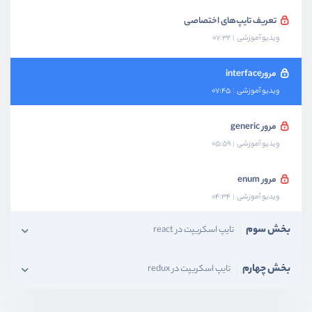
تعریف تایپ‌های اختصاصی
ویدیو آموزشی
07:32
مرورinterface
ویدیو آموزشی
07:45
مرور generic
ویدیو آموزشی
05:59
مرور enum
ویدیو آموزشی
04:34
بخش سوم
تایپ اسکریپت در react
بخش چهارم
تایپ اسکریپت در redux