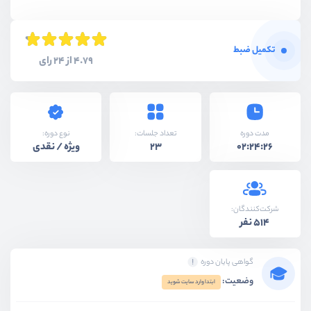
تکمیل ضبط
4.79 از 24 رای
نوع دوره:
مدت دوره
تعداد جلسات:
ویژه / نقدی
23
02:24:26
شرکت‌کنندگان:
514 نفر
گواهی پایان دوره
وضعیت:
ابتدا وارد سایت شوید