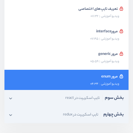
تعریف تایپ‌های اختصاصی
ویدیو آموزشی
07:32
مرورinterface
ویدیو آموزشی
07:45
مرور generic
ویدیو آموزشی
05:59
مرور enum
ویدیو آموزشی
04:34
بخش سوم
تایپ اسکریپت در react
بخش چهارم
تایپ اسکریپت در redux