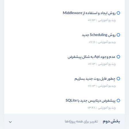
روش ایجاد و استفاده از Middleware
ویدیو آموزشی
07:23
روش Scheduling جدید
ویدیو آموزشی
07:16
عدم وجود Api به شکل پیشفرض
ویدیو آموزشی
06:03
چطور فایل روت جدید بسازیم
ویدیو آموزشی
07:03
پیشفرض دیتابیس جدید با SQLite
ویدیو آموزشی
03:48
بخش دوم
تغییر برای همه پروژه‌ها