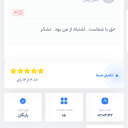
2 سال پیش
0
حق با شماست . اشتباه از من بود . تشکر
تکمیل ضبط
4.86 از 14 رای
نوع دوره:
مدت دوره
تعداد جلسات:
رایگان
15
02:04:42