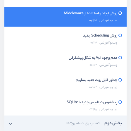
روش ایجاد و استفاده از Middleware
ویدیو آموزشی
07:23
روش Scheduling جدید
ویدیو آموزشی
07:16
عدم وجود Api به شکل پیشفرض
ویدیو آموزشی
06:03
چطور فایل روت جدید بسازیم
ویدیو آموزشی
07:03
پیشفرض دیتابیس جدید با SQLite
ویدیو آموزشی
03:48
بخش دوم
تغییر برای همه پروژه‌ها