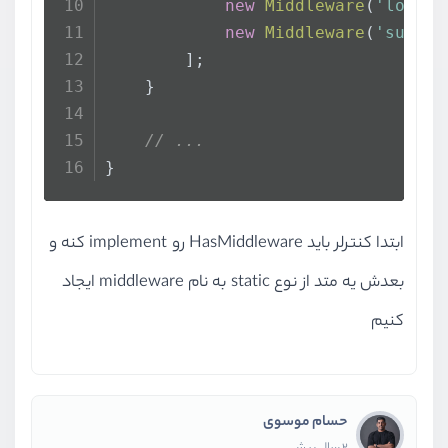
new
Middleware
(
'log'
, 
new
Middleware
(
'subscr
        ];
    }
// ...
}
ابتدا کنترلر باید HasMiddleware رو implement کنه و
بعدش یه متد از نوع static به نام middleware ایجاد
کنیم
حسام موسوی