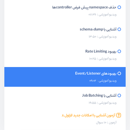
حذف namespace پیش فرض controllerها
ویدیو آموزشی
07:36
آشنایی با schema:dump
ویدیو آموزشی
13:50
بهبود Rate Limiting
ویدیو آموزشی
10:25
بهبودهای Event/Listener
ویدیو آموزشی
09:02
آشنایی با Job Batching
ویدیو آموزشی
19:55
آزمون آشنایی با امکانات جدید لاراول 8
آزمون
10 سوال