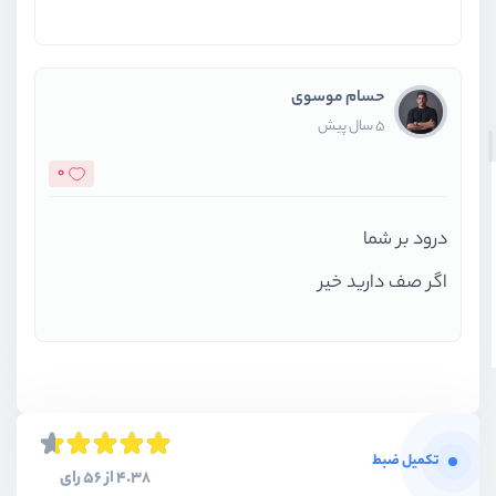
حسام موسوی
5 سال پیش
0
درود بر شما
اگر صف دارید خیر
تکمیل ضبط
4.38 از 56 رای