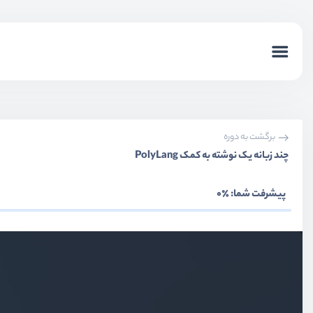
برگشت به دوره
چند زبانه یک نوشته به کمک PolyLang
پیشرفت شما:
٪0