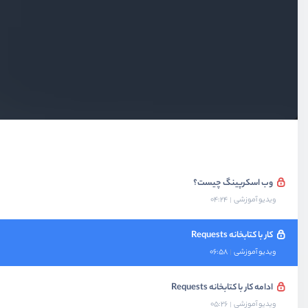
بخش دوم
شئ‌گرایی
بخش سوم
توابع
بخش چهارم
دیتابیس SQL
بخش پنجم
وب اسکرپینگ
وب اسکرپینگ چیست؟
ویدیو آموزشی
04:24
کار با کتابخانه Requests
ویدیو آموزشی
06:58
ادامه کار با کتابخانه Requests
ویدیو آموزشی
05:26