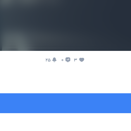
25
3
0