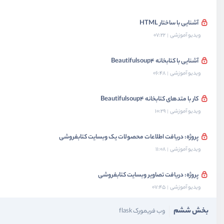
آشنایی با ساختار HTML
ویدیو آموزشی
07:22
آشنایی با کتابخانه Beautifulsoup4
ویدیو آموزشی
06:48
کار با متدهای کتابخانه Beautifulsoup4
ویدیو آموزشی
10:29
پروژه: دریافت اطلاعات محصولات یک وبسایت کتابفروشی
ویدیو آموزشی
11:08
پروژه: دریافت تصاویر وبسایت کتابفروشی
ویدیو آموزشی
07:45
بخش ششم
وب فریمورک flask