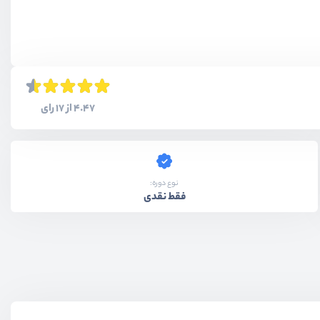
4.47 از 17 رای
نوع دوره:
فقط نقدی