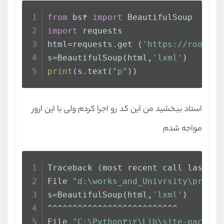
from
 bs۴ 
import
 BeautifulSoup
import
 requests
html=requests.get (
'https://roocket
s=BeautifulSoup(html,
'lxml'
)
print
(s.text(
"p"
))
استاد ببخشید من این کد رو اجرا کردم ولی با این ارور
مواجه شدم
Traceback (most recent call last):
File 
"d:\works_and_Univrsity\progra
s=BeautifulSoup(html,
'lxml'
)
^^^^^^^^^^^^^^^^^^^^^^^^^^
File 
"C:\Python۳۱۲\Lib\site-package