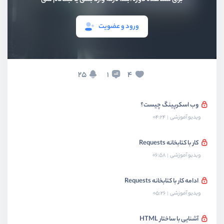
بخش سوم
توابع
ورود و عضویت
بخش چهارم
دیتابیس SQL
25
4
1
بخش پنجم
وب اسکرپینگ
وب اسکرپینگ چیست؟
ویدیو آموزشی
04:24
کار با کتابخانه Requests
ویدیو آموزشی
06:58
ادامه کار با کتابخانه Requests
ویدیو آموزشی
05:26
آشنایی با ساختار HTML