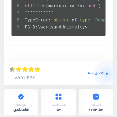
elif
len
(markup) <= ۲۵۶ 
and
 (
^^^^^^^^^^^
TypeError: 
object
 of 
type
'Response
PS D:\worksandUnivrsity>
تکمیل ضبط
4.47 از 17 رای
نوع دوره:
مدت دوره
تعداد جلسات:
فقط نقدی
50
07:13:56