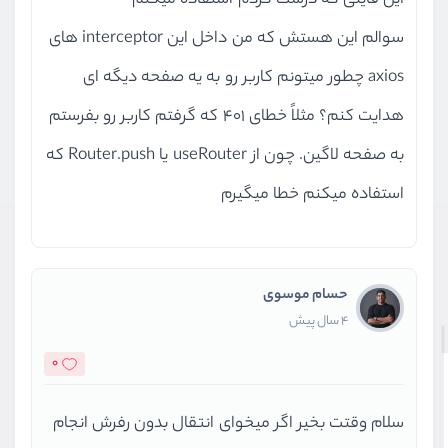
این فایلی که درست کردم استفاده میکنم
سوالم این هستش که من داخل این interceptor های
axios چطور میتونم کاربر رو به یه صفحه دیگه ای
هدایت کنم؟ مثلاً خطای 401 که گرفتم کاربر رو بفرستم
به صفحه لاگین. چون از useRouter یا Router.push که
استفاده میکنم خطا میگیرم
حسام موسوی
4 سال پیش
0
سلام وقتت بخیر اگر میخوای انتقال بدون رفرش انجام