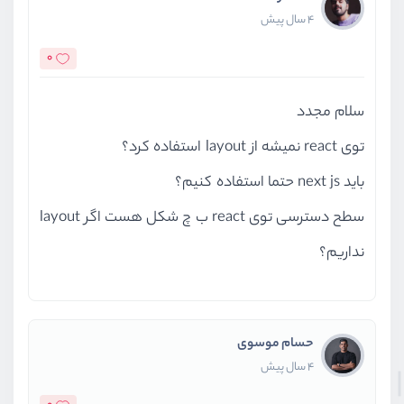
4 سال پیش
0
سلام مجدد
توی react نمیشه از layout استفاده کرد؟
باید next js حتما استفاده کنیم؟
سطح دسترسی توی react ب چ شکل هست اگر layout
نداریم؟
حسام موسوی
4 سال پیش