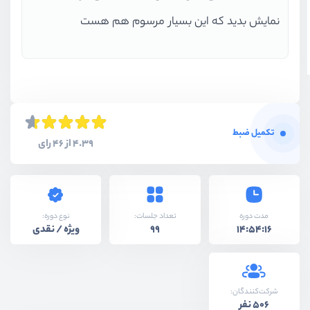
نمایش بدید که این بسیار مرسوم هم هست
تکمیل ضبط
4.39 از 46 رای
نوع دوره:
مدت دوره
تعداد جلسات:
ویژه / نقدی
99
14:54:16
شرکت‌کنندگان:
506 نفر