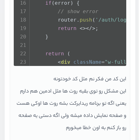
if
(error) {
// show error
        router.
push
(
'/auth/login'
)
return
<>
</>
;
    }
return
 (
<
div
className
=
"w-full tex
            {children}
این کد من فکر نم مثل کد خودتونه
</
div
>
    )
این مشکل رو توی بقیه روت ها مثل ادمین هم دارم
} 
یعنی اگه تو برنامه ریدایرکت بشه روت ها اوکی هست
export
default
UserPanelLayout
;
و صفحه نمایش داده میشه ولی اگه دستی یه صفحه
رو باز کنم به اون خطا میخورم