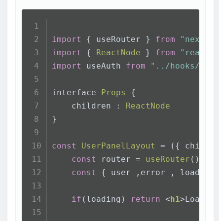
import
 { useRouter } 
from
"next/ro
import
 { 
ReactNode
 } 
from
"react"
import
 useAuth 
from
"../hooks/useA
interface 
Props
 {
    children : 
ReactNode
}
const
UserPanelLayout
 = (
{ childre
const
 router = 
useRouter
();
const
 { user ,error , loading 
if
(loading) 
return
<
h1
>
Loading