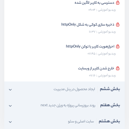
دسترسی به کاربر لاگین شده
ویدیو آموزشی
09:04
ذخیره سازی کوکی به شکل httpOnly
ویدیو آموزشی
11:37
احرازهویت کاربر با توکن httpOnly
ویدیو آموزشی
07:45
خارج شدن کاربر از وبسایت
ویدیو آموزشی
07:16
بخش ششم
ایجاد محصول در پنل مدیریت
بخش هفتم
روند بروزرسانی پروژه به ورژن جدید next
بخش هشتم
سایت اصلی و سئو