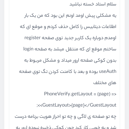
سلام استاد خسته نباشید
یه مشکلی پیش اومد اونم این بود که من یک بار
اطلاعات دیتابیس را کامل حذف کردم و موقع ای که
اومدم دوباره یک کاربر جدید توی صفحه register
ساختم موقع ای که منتقل میشد به صفحه login
بدون کوکی صفحه ارور میداد و مشکل مربوط به
useAuth بوده و بعد با کامنت کردن تگ توی صفحه
های مختلف
PhoneVerify.getLayout = (page) =>
<GuestLayout>{page}</GuestLayout>;
چه تو صفحه ی لاگی و چه تو احراز هویت برنامه درست
شد و به خوبی کار کرد چون کوکی ذخیره نبوده ارور به