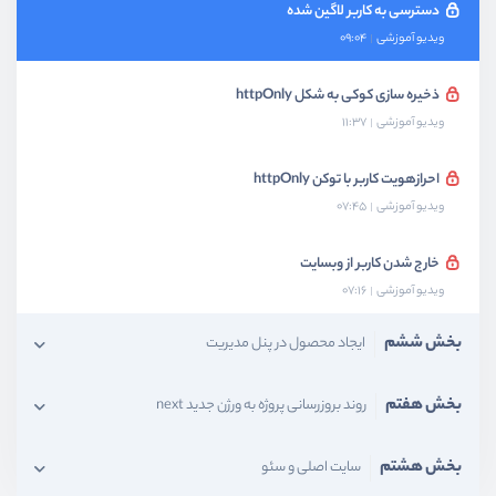
دسترسی به کاربر لاگین شده
ویدیو آموزشی
09:04
ذخیره سازی کوکی به شکل httpOnly
ویدیو آموزشی
11:37
احرازهویت کاربر با توکن httpOnly
ویدیو آموزشی
07:45
خارج شدن کاربر از وبسایت
ویدیو آموزشی
07:16
بخش ششم
ایجاد محصول در پنل مدیریت
بخش هفتم
روند بروزرسانی پروژه به ورژن جدید next
بخش هشتم
سایت اصلی و سئو