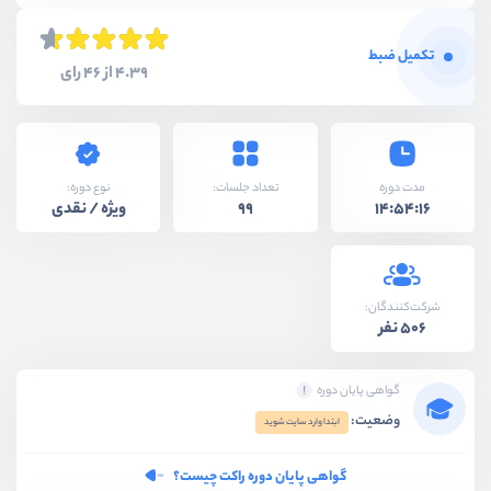
تکمیل ضبط
4.39 از 46 رای
نوع دوره:
مدت دوره
تعداد جلسات:
ویژه / نقدی
99
14:54:16
شرکت‌کنندگان:
506 نفر
گواهی پایان دوره
وضعیت:
ابتدا وارد سایت شوید
گواهی پایان دوره راکت چیست؟