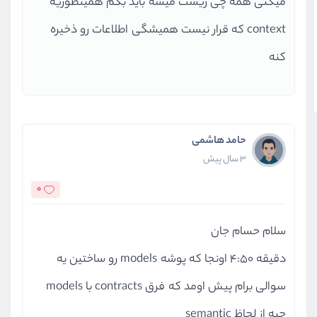
میکنی همه چی ریست میشه باید بگم همینطوریه
context که قرار نیست همیشگی اطلاعات رو ذخیره
کنه
حامد هاشمی
3 سال پیش
0
سلام حسام جان
دقیقه ۴:۵۰ اونجا که پوشه models رو ساختین یه
سوالی برام پیش اومد که فرق contracts با models
چیه از لحاظ semantic