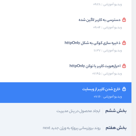
ویدیو آموزشی
09:28
دسترسی به کاربر لاگین شده
ویدیو آموزشی
09:04
ذخیره سازی کوکی به شکل httpOnly
ویدیو آموزشی
11:37
احرازهویت کاربر با توکن httpOnly
ویدیو آموزشی
07:45
خارج شدن کاربر از وبسایت
ویدیو آموزشی
07:16
بخش ششم
ایجاد محصول در پنل مدیریت
بخش هفتم
روند بروزرسانی پروژه به ورژن جدید next