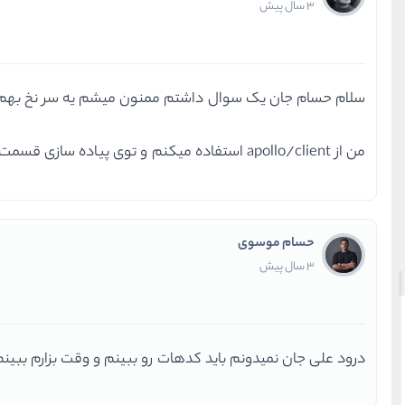
3 سال پیش
سلام حسام جان یک سوال داشتم ممنون میشم یه سر نخ بهم
من از apollo/client استفاده میکنم و توی پیاده سازی قسمت useAuth به مشکل خوردم ممنون میشم راهنماییم کنی
حسام موسوی
3 سال پیش
درود علی جان نمیدونم باید کدهات رو ببینم و وقت بزارم ببی