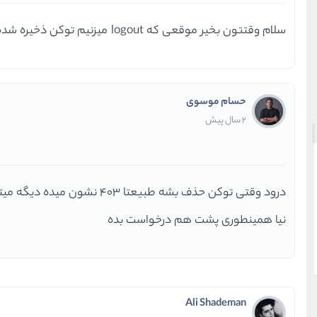
سلام وقتتون بخیر موقعی که logout میزنیم توکن ذخیره شده حذف میشه و ارور 403 پشت سر هم میاد مشکل کجاست بنظرتون
حسام موسوی
2 سال پیش
درود وقتی توکن حذف بشه طبیعتا ۴۰۳ نشون میده دیگه میتونید در useSWR اگر ارور داد مثلا بهش بگی تا دو دفعه بعدی چک کن
نیا همینطوری پشت هم درخواست بده
Ali Shademan