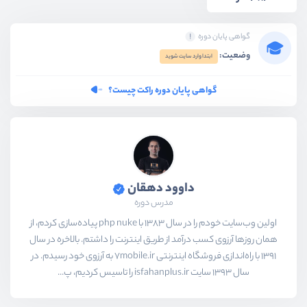
گواهی پایان دوره
وضعیت:
ابتدا وارد سایت شوید
گواهی پایان دوره راکت چیست؟
داوود دهقان
مدرس دوره
اولین وب‌سایت خودم را در سال 1383 با php nuke پیاده‌سازی کردم، از
همان روزها آرزوی کسب درآمد از طریق اینترنت را داشتم. بالاخره در سال
1391 با راه‌اندازی فروشگاه اینترنتی 7mobile.ir به آرزوی خود رسیدم. در
سال 1393 سایت isfahanplus.ir را تاسیس کردیم، پ...