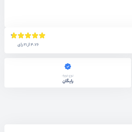
4.76 از 21 رای
نوع دوره:
رایگان