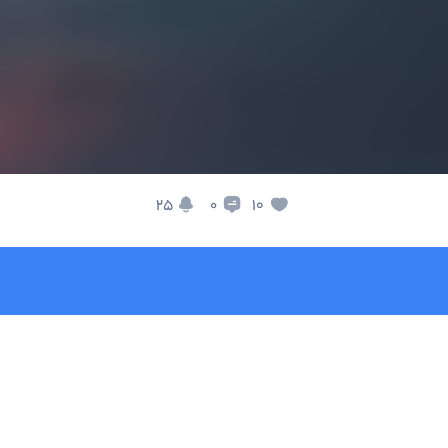
25
10
0