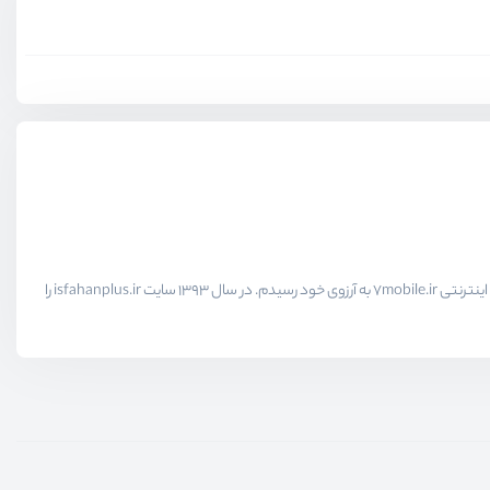
اولین وب‌سایت خودم را در سال 1383 با php nuke پیاده‌سازی کردم، از همان روزها آرزوی کسب درآمد از طریق اینترنت را داشتم. بالاخره در سال 1391 با راه‌اندازی فروشگاه اینترنتی 7mobile.ir به آرزوی خود رسیدم. در سال 1393 سایت isfahanplus.ir را