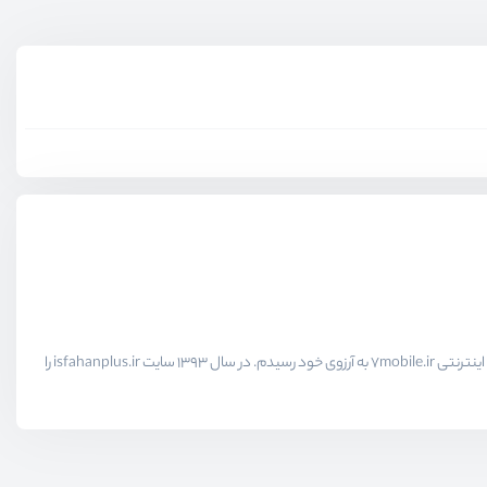
اولین وب‌سایت خودم را در سال 1383 با php nuke پیاده‌سازی کردم، از همان روزها آرزوی کسب درآمد از طریق اینترنت را داشتم. بالاخره در سال 1391 با راه‌اندازی فروشگاه اینترنتی 7mobile.ir به آرزوی خود رسیدم. در سال 1393 سایت isfahanplus.ir را