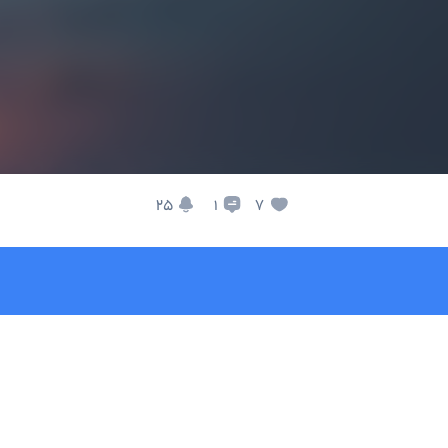
25
7
1