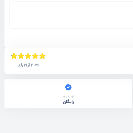
4.76 از 21 رای
نوع دوره:
رایگان