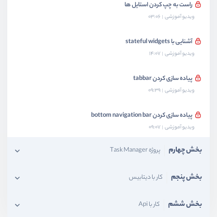
راست به چپ کردن استایل ها
ویدیو آموزشی
03:06
آشنایی با stateful widgets
ویدیو آموزشی
14:07
پیاده سازی کردن tabbar
ویدیو آموزشی
09:39
پیاده سازی کردن bottom navigation bar
ویدیو آموزشی
09:07
بخش چهارم
پروژه Task Manager
بخش پنجم
کار با دیتابیس
بخش ششم
کار با Api