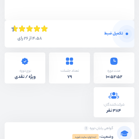
تکمیل ضبط
4.58 از 26 رای
نوع دوره:
مدت دوره
تعداد جلسات:
ویژه / نقدی
79
10:52:52
شرکت‌کنندگان:
384 نفر
گواهی پایان دوره
وضعیت:
ابتدا وارد سایت شوید