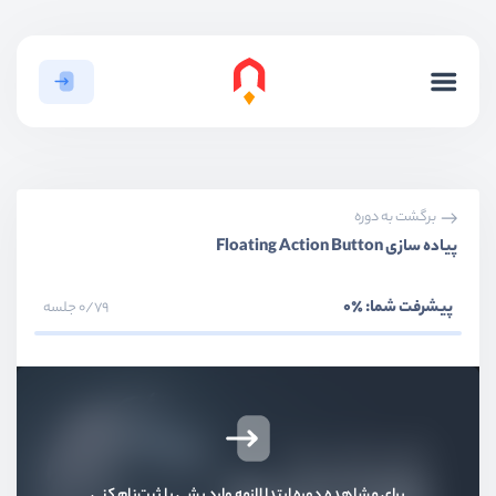
بخش سوم
ویجت‌ها
پیام hello roocket
ویدیو آموزشی
14:59
آشنایی با ویجت‌های اصلی
ویدیو آموزشی
10:48
برگشت به دوره
پیاده سازی Floating Action Button
پیاده سازی یک layout ساده
ویدیو آموزشی
09:44
پیشرفت شما:
٪0
0/79 جلسه
پیاده سازی یک layout ساده - بخش دوم
ویدیو آموزشی
12:59
آشنایی با stateless widget
ویدیو آموزشی
11:26
برای مشاهده دوره ابتدا لازمه وارد بشی یا ثبت‌نام کنی