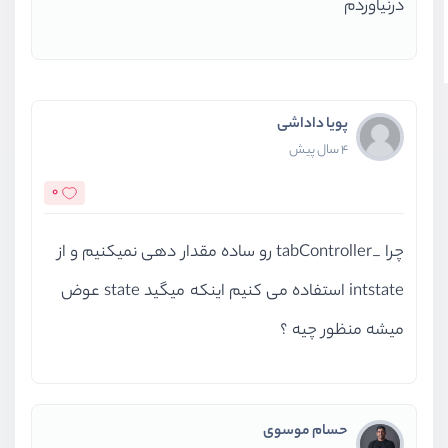
درنیاوردم
پویا داداشی
4 سال پیش
0
چرا _tabController رو ساده مقدار دهی نمیکنیم و از
intstate استفاده می کنیم اینکه میگید state عوض
میشه منظور چیه ؟
حسام موسوی