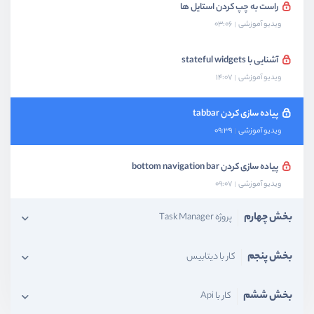
راست به چپ کردن استایل ها
ویدیو آموزشی
03:06
آشنایی با stateful widgets
ویدیو آموزشی
14:07
پیاده سازی کردن tabbar
ویدیو آموزشی
09:39
پیاده سازی کردن bottom navigation bar
ویدیو آموزشی
09:07
بخش چهارم
پروژه Task Manager
بخش پنجم
کار با دیتابیس
بخش ششم
کار با Api