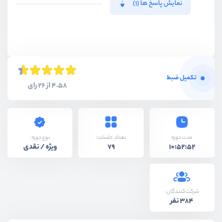
نمایش پاسخ ها (1)
تکمیل ضبط
4.58 از 26 رای
نوع دوره:
مدت دوره
تعداد جلسات:
ویژه / نقدی
79
10:52:52
شرکت‌کنندگان:
384 نفر