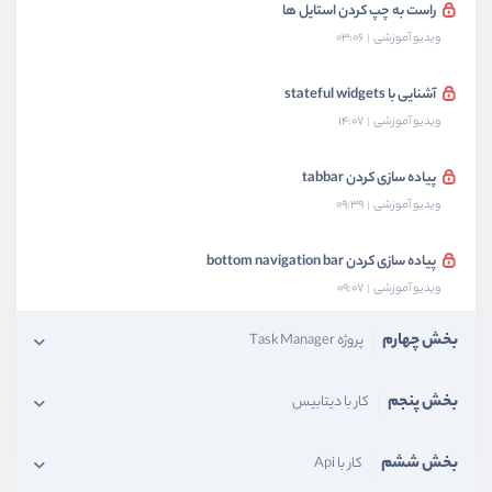
راست به چپ کردن استایل ها
ویدیو آموزشی
03:06
آشنایی با stateful widgets
ویدیو آموزشی
14:07
پیاده سازی کردن tabbar
ویدیو آموزشی
09:39
پیاده سازی کردن bottom navigation bar
ویدیو آموزشی
09:07
بخش چهارم
پروژه Task Manager
بخش پنجم
کار با دیتابیس
بخش ششم
کار با Api