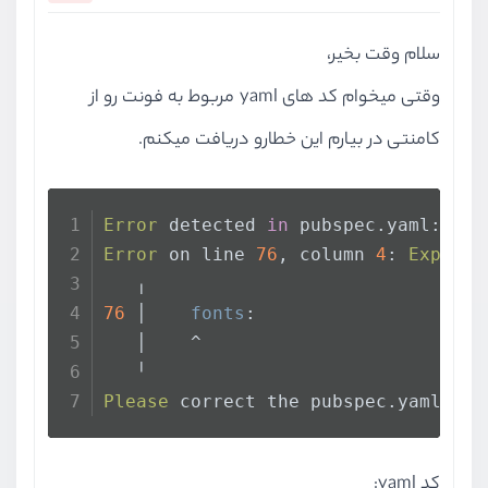
سلام وقت بخیر،
وقتی میخوام کد های yaml مربوط به فونت رو از
کامنتی در بیارم این خطارو دریافت میکنم.
Error
 detected 
in
 pubspec.
yaml
:
Error
 on line 
76
, column 
4
: 
Expecte
   ╷
76
 │    
fonts
:
   │    ^
   ╵
Please
 correct the pubspec.
yaml
 fil
کد yaml: