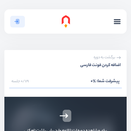
بخش سوم
ویجت‌ها
پیام hello roocket
ویدیو آموزشی
14:59
آشنایی با ویجت‌های اصلی
ویدیو آموزشی
10:48
برگشت به دوره
اضافه کردن فونت فارسی
پیاده سازی یک layout ساده
ویدیو آموزشی
09:44
پیشرفت شما:
٪0
0/79 جلسه
پیاده سازی یک layout ساده - بخش دوم
ویدیو آموزشی
12:59
آشنایی با stateless widget
ویدیو آموزشی
11:26
برای مشاهده دوره ابتدا لازمه وارد بشی یا ثبت‌نام کنی