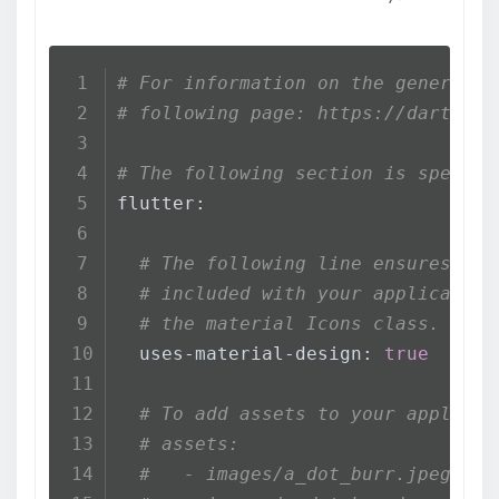
# For information on the generic D
# following page: https://dart.dev
# The following section is specifi
flutter:
# The following line ensures tha
# included with your application
# the material Icons class.
  uses-material-design: 
true
# To add assets to your applicat
# assets:
#   - images/a_dot_burr.jpeg