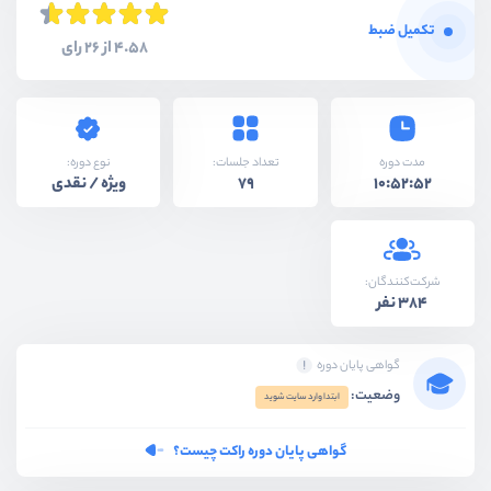
تکمیل ضبط
4.58 از 26 رای
نوع دوره:
مدت دوره
تعداد جلسات:
ویژه / نقدی
79
10:52:52
شرکت‌کنندگان:
384 نفر
گواهی پایان دوره
وضعیت:
ابتدا وارد سایت شوید
گواهی پایان دوره راکت چیست؟