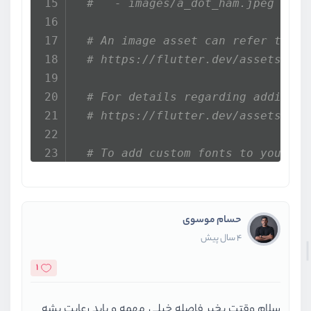
#   - images/a_dot_ham.jpeg
# An image asset can refer to on
# https://flutter.dev/assets-and
# For details regarding adding a
# https://flutter.dev/assets-and
# To add custom fonts to your ap
# in this "flutter" section. Eac
# "family" key with the font fam
# list giving the asset and othe
حسام موسوی
# example:
4 سال پیش
   fonts:
     - family: iransans
1
       fonts:
         - asset: files/fonts/iran
سلام وقتت بخیر فاصله خیلی مهمه و باید رعایت بشه