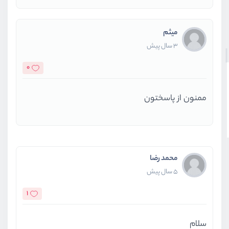
میثم
3 سال پیش
0
ممنون از پاسختون
محمد رضا
5 سال پیش
1
سلام