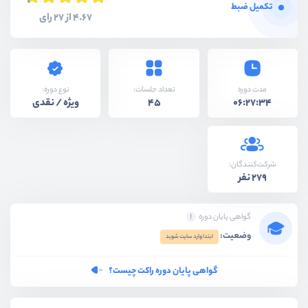
تکمیل ضبط
4.67 از 27 رای
نوع دوره:
مدت دوره
تعداد جلسات:
ویژه / نقدی
45
06:27:34
شرکت‌کنندگان:
279 نفر
گواهی پایان دوره
وضعیت:
ابتدا وارد سایت شوید
گواهی پایان دوره راکت چیست؟