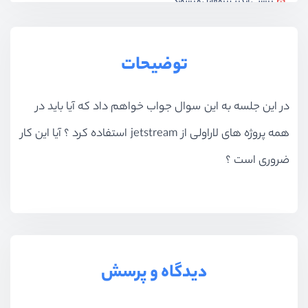
بررسی آپدیت پروفایل و پسورد
ویدیو آموزشی
06:55
قرار دادن تصویر پروفایل
توضیحات
ویدیو آموزشی
05:50
در این جلسه به این سوال جواب خواهم داد که آیا باید در
داشتن قابلیت تیم در jetstream
ویدیو آموزشی
10:51
همه پروژه های لاراولی از jetstream استفاده کرد ؟ آیا این کار
آشنایی با روند کار team
ضروری است ؟
ویدیو آموزشی
11:32
آشنایی با روند کار team - بخش دوم
ویدیو آموزشی
14:00
آشنایی با role/permission در team
دیدگاه و پرسش
ویدیو آموزشی
09:04