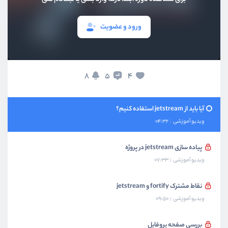
بخش سوم
احراز هویت با fortify
ورود و عضویت
بخش چهارم
احراز هویت با jetstream
jetstream چیست؟
8
4
5
ویدیو آموزشی
03:55
آیا باید از jetstream استفاده کنیم؟
ویدیو آموزشی
04:32
پیاده سازی jetstream در پروژه
ویدیو آموزشی
07:33
نقاط مشترک fortify و jetstream
ویدیو آموزشی
09:50
بررسی صفحه پروفایل