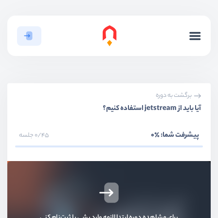
برگشت به دوره
آیا باید از jetstream استفاده کنیم؟
پیشرفت شما:
٪0
0/45 جلسه
بخش اول
معرفی
بخش دوم
احراز هویت با laravel breeze
برای مشاهده دوره ابتدا لازمه وارد بشی یا ثبت‌نام کنی